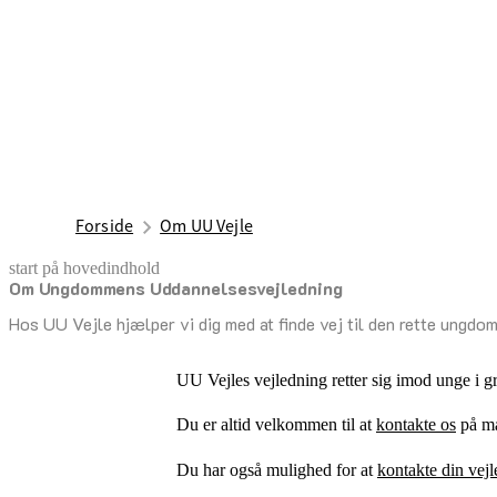
Forside
Om UU Vejle
start på hovedindhold
Om Ungdommens Uddannelsesvejledning
senest opdateret 27. oktober 2025
Hos UU Vejle hjælper vi dig med at finde vej til den rette ungdom
UU Vejles vejledning retter sig imod unge i 
Du er altid velkommen til at
kontakte os
på mai
Du har også mulighed for at
kontakte din vej