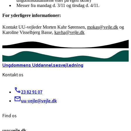
ungdomsuddannelse eller på egen skole)
Messer fra mandag d. 3/11 og tirsdag d. 4/11.
For yderligere informationer:
Kontakt UU-vejleder Morten Kahr Sørensen,
mokas@vejle.dk
og
Karoline Visselbjerg Basse,
kavha@vejle.dk
Ungdommens Uddannelsesvejledning
Kontakt os
23 82 91 07
uu-vejle@vejle.dk
Find os
uuv.vejle.dk