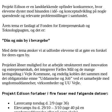
Projekt Edison er en landdækkende opfinder konkurrence, hvor
eleverne dyster mod hinanden i idé- og konceptudvikling på nogle
spændende og relevante problemstillinger i samfundet.
Årets tema er fastlagt af Fonden for Entreprenørskab og
Teknologipagten, og det er:
”Din og min by i bevægelse”
Med dette tema ønsker vi at udfordre eleverne til at gøre en forskel
for deres egen by.
Projektet åbner mulighed for at arbejde struktureret med innovation
og entreprenørskab, det integrerer Fælles Mål og de mange
læringstiltag i Vejle Kommune, og endelig kobles det sammen med
det obligatoriske emne ”Uddannelse og Job” ved et samarbejde med
ungdomsuddannelser, virksomheder og UU Vejle.
Projekt Edison forløber i fire faser med følgende datoer:
Lærercamp torsdag d. 2/9 (uge 36)
Elevcamps fra d. 29/10 – 3/10 (uge 40 på en