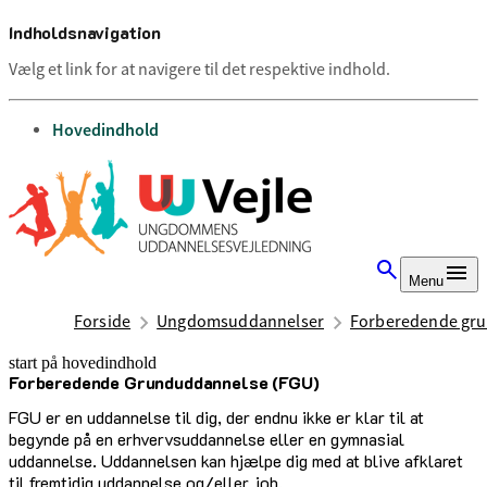
Indholdsnavigation
Vælg et link for at navigere til det respektive indhold.
gå til
Hovedindhold
Menu
Forside
Ung­doms­ud­dannel­ser
Forberedende gr
start på hovedindhold
Forberedende Grunduddannelse (FGU)
senest opdateret 18. september 2025
FGU er en uddannelse til dig, der endnu ikke er klar til at
begynde på en erhvervsuddannelse eller en gymnasial
uddannelse. Uddannelsen kan hjælpe dig med at blive afklaret
til fremtidig uddannelse og/eller job.