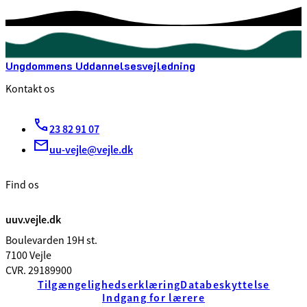
Ungdommens Uddannelsesvejledning
Kontakt os
23 82 91 07
uu-vejle@vejle.dk
Find os
uuv.vejle.dk
Boulevarden 19H st.
7100 Vejle
CVR. 29189900
Tilgængelighedserklæring
Databeskyttelse
Indgang for lærere