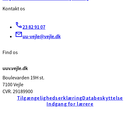
Kontakt os
23 82 91 07
uu-vejle@vejle.dk
Find os
uuv.vejle.dk
Boulevarden 19H st.
7100 Vejle
CVR. 29189900
Tilgængelighedserklæring
Databeskyttelse
Indgang for lærere